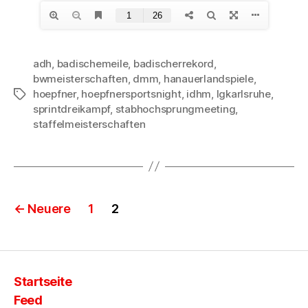
adh
,
badischemeile
,
badischerrekord
,
bwmeisterschaften
,
dmm
,
hanauerlandspiele
,
hoepfner
,
hoepfnersportsnight
,
idhm
,
lgkarlsruhe
,
Schlagwörter
sprintdreikampf
,
stabhochsprungmeeting
,
staffelmeisterschaften
Seitennummerierung
←
Neuere
1
2
der
Beiträge
Startseite
Feed