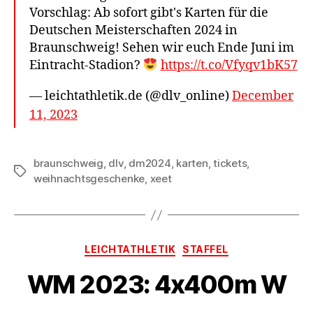
Vorschlag: Ab sofort gibt's Karten für die
Deutschen Meisterschaften 2024 in
Braunschweig! Sehen wir euch Ende Juni im
Eintracht-Stadion?
https://t.co/Vfyqv1bK57
— leichtathletik.de (@dlv_online)
December
11, 2023
braunschweig
,
dlv
,
dm2024
,
karten
,
tickets
,
Schlagwörter
weihnachtsgeschenke
,
xeet
Kategorien
LEICHTATHLETIK
STAFFEL
WM 2023: 4x400m W