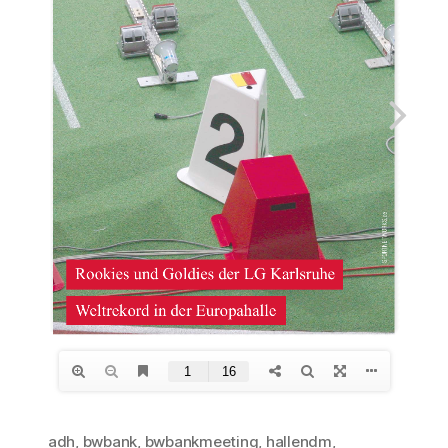
adh
,
bwbank
,
bwbankmeeting
,
hallendm
,