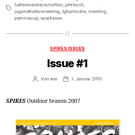
hallenmeisterschaften
,
jahrbuch
,
Schlagwörter
jugendhallenmeeting
,
lgkarlsruhe
,
meeting
,
paminacup
,
sparkasse
Kategorien
SPIKES ISSUES
Issue #1
Von
wei
1. Januar 2010
Beitragsautor
Beitragsdatum
SPIKES
Outdoor Season 2007