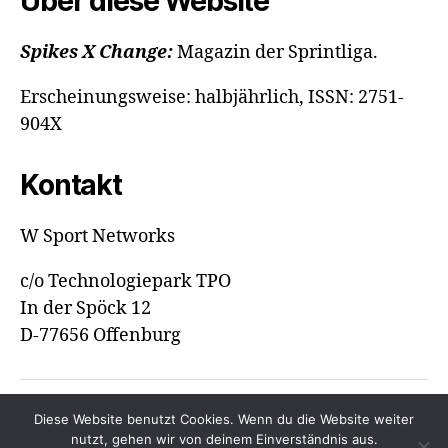
Über diese Website
Spikes X Change:
Magazin der Sprintliga.
Erscheinungsweise: halbjährlich, ISSN: 2751-
904X
Kontakt
W Sport Networks
c/o Technologiepark TPO
In der Spöck 12
D-77656 Offenburg
Diese Website benutzt Cookies. Wenn du die Website weiter
© 2026
Spikes Magazine
Hoch
↑
nutzt, gehen wir von deinem Einverständnis aus.