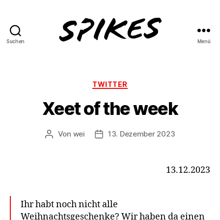
Suchen
Menü
Spikes
Magazine
Kategorien
TWITTER
Xeet of the week
Von
wei
13. Dezember 2023
Beitragsautor
Beitragsdatum
13.12.2023
Ihr habt noch nicht alle
Weihnachtsgeschenke? Wir haben da einen