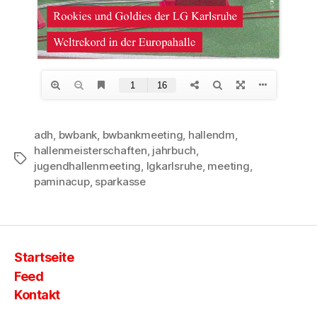
adh
,
bwbank
,
bwbankmeeting
,
hallendm
,
hallenmeisterschaften
,
jahrbuch
,
Schlagwörter
jugendhallenmeeting
,
lgkarlsruhe
,
meeting
,
paminacup
,
sparkasse
Startseite
Feed
Kontakt