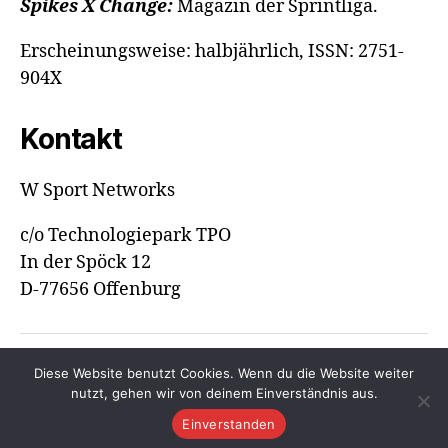
Spikes X Change:
Magazin der Sprintliga.
Erscheinungsweise: halbjährlich, ISSN: 2751-
904X
Kontakt
W Sport Networks
c/o Technologiepark TPO
In der Spöck 12
D-77656 Offenburg
Diese Website benutzt Cookies. Wenn du die Website weiter
© 2026
Spikes Magazine
Hoch
↑
nutzt, gehen wir von deinem Einverständnis aus.
Datenschutzerklärung
Einverstanden