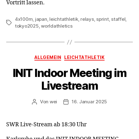
Vortritt lassen.
4x100m
,
japan
,
leichtathletik
,
relays
,
sprint
,
staffel
,
Schlagwörter
tokyo2025
,
worldathletics
Kategorien
ALLGEMEIN
LEICHTATHLETIK
INIT Indoor Meeting im
Livestream
Von
wei
16. Januar 2025
Beitragsautor
Beitragsdatum
SWR Live-Stream ab 18:30 Uhr