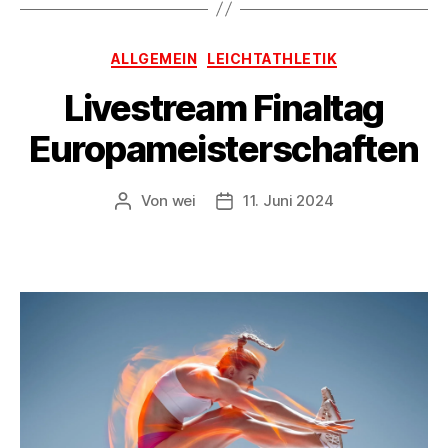
Kategorien
ALLGEMEIN
LEICHTATHLETIK
Livestream Finaltag
Europameisterschaften
Von
wei
11. Juni 2024
Beitragsautor
Beitragsdatum