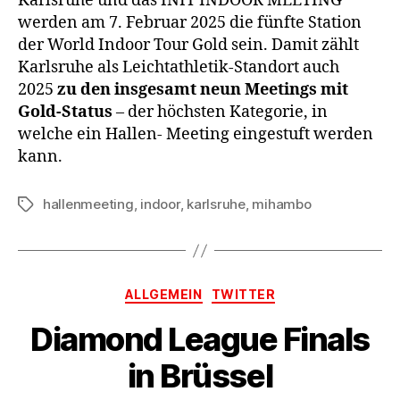
Karlsruhe und das INIT INDOOR MEETING
werden am 7. Februar 2025 die fünfte Station
der World Indoor Tour Gold sein. Damit zählt
Karlsruhe als Leichtathletik-Standort auch
2025
zu den insgesamt neun Meetings mit
Gold-Status
– der höchsten Kategorie, in
welche ein Hallen- Meeting eingestuft werden
kann.
hallenmeeting
,
indoor
,
karlsruhe
,
mihambo
Schlagwörter
Kategorien
ALLGEMEIN
TWITTER
Diamond League Finals
in Brüssel