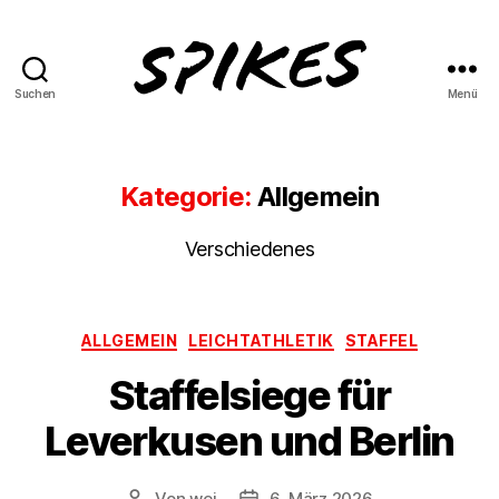
Suchen
Menü
Spikes
Magazine
Kategorie:
Allgemein
Verschiedenes
Kategorien
ALLGEMEIN
LEICHTATHLETIK
STAFFEL
Staffelsiege für
Leverkusen und Berlin
Von
wei
6. März 2026