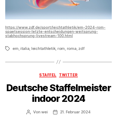
https://www.zdf.de/sport/leichtathletik/em-2024-rom-
spaetsession-letzte-entscheidungen-weitsprung-
stabhochsprung-livestream-100.html
em
,
italia
,
leichtathletik
,
rom
,
roma
,
zdf
Schlagwörter
Kategorien
STAFFEL
TWITTER
Deutsche Staffelmeister
indoor 2024
Von
wei
21. Februar 2024
Beitragsautor
Beitragsdatum