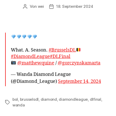
Von
wei
18. September 2024
Beitragsautor
Beitragsdatum
What. A. Season.
#BrusselsDL
#DiamondLeague
#DLFinal
@matthewquine
/
@gorczynskamarta
— Wanda Diamond League
(@Diamond_League)
September 14, 2024
bol
,
brusselsdl
,
diamond
,
diamondleague
,
dlfinal
,
Schlagwörter
wanda