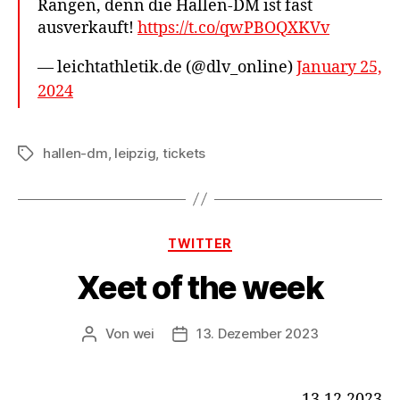
Rängen, denn die Hallen-DM ist fast
ausverkauft!
https://t.co/qwPBOQXKVv
— leichtathletik.de (@dlv_online)
January 25,
2024
hallen-dm
,
leipzig
,
tickets
Schlagwörter
Kategorien
TWITTER
Xeet of the week
Von
wei
13. Dezember 2023
Beitragsautor
Beitragsdatum
13.12.2023