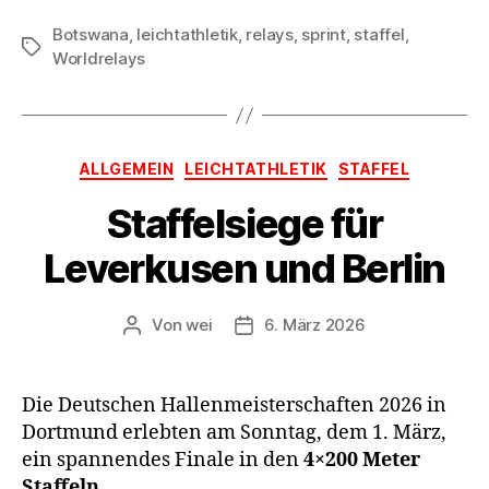
Botswana
,
leichtathletik
,
relays
,
sprint
,
staffel
,
Schlagwörter
Worldrelays
Kategorien
ALLGEMEIN
LEICHTATHLETIK
STAFFEL
Staffelsiege für
Leverkusen und Berlin
Von
wei
6. März 2026
Beitragsautor
Beitragsdatum
Die Deutschen Hallenmeisterschaften 2026 in
Dortmund erlebten am Sonntag, dem 1. März,
ein spannendes Finale in den
4×200 Meter
Staffeln
.