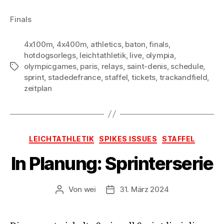
Finals
4x100m
,
4x400m
,
athletics
,
baton
,
finals
,
hotdogsorlegs
,
leichtathletik
,
live
,
olympia
,
olympicgames
,
paris
,
relays
,
saint-denis
,
schedule
,
Schlagwörter
sprint
,
stadedefrance
,
staffel
,
tickets
,
trackandfield
,
zeitplan
Kategorien
LEICHTATHLETIK
SPIKES ISSUES
STAFFEL
In Planung: Sprinterserie
Von
wei
31. März 2024
Beitragsautor
Beitragsdatum