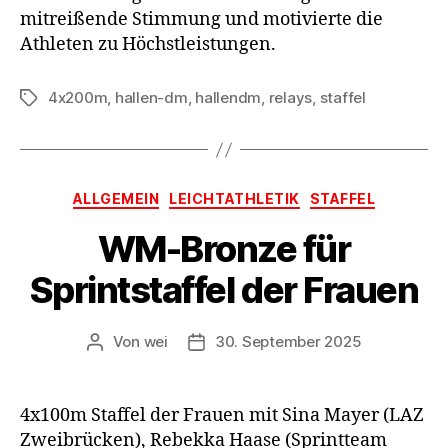
mitreißende Stimmung und motivierte die
Athleten zu Höchstleistungen.
4x200m
,
hallen-dm
,
hallendm
,
relays
,
staffel
Schlagwörter
Kategorien
ALLGEMEIN
LEICHTATHLETIK
STAFFEL
WM-Bronze für
Sprintstaffel der Frauen
Von
wei
30. September 2025
Beitragsautor
Beitragsdatum
4x100m Staffel der Frauen mit Sina Mayer (LAZ
Zweibrücken), Rebekka Haase (Sprintteam