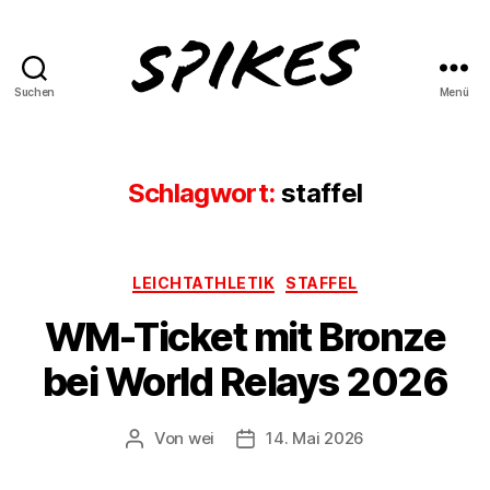
Suchen
Menü
Spikes
Magazine
Schlagwort:
staffel
Kategorien
LEICHTATHLETIK
STAFFEL
WM-Ticket mit Bronze
bei World Relays 2026
Von
wei
14. Mai 2026
Beitragsautor
Beitragsdatum