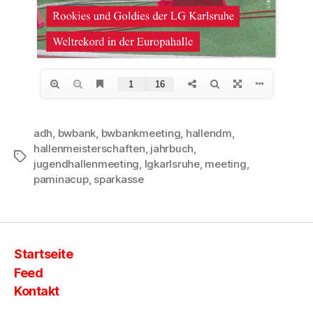
adh
,
bwbank
,
bwbankmeeting
,
hallendm
,
hallenmeisterschaften
,
jahrbuch
,
Schlagwörter
jugendhallenmeeting
,
lgkarlsruhe
,
meeting
,
paminacup
,
sparkasse
Startseite
Feed
Kontakt