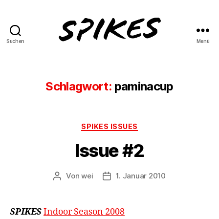
Suchen
Menü
Spikes
Magazine
Schlagwort:
paminacup
Kategorien
SPIKES ISSUES
Issue #2
Von
wei
1. Januar 2010
Beitragsautor
Beitragsdatum
SPIKES
Indoor Season 2008