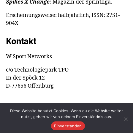
Spikes X Change:
Magazin der Sprintliga.
Erscheinungsweise: halbjährlich, ISSN: 2751-
904X
Kontakt
W Sport Networks
c/o Technologiepark TPO
In der Spöck 12
D-77656 Offenburg
Diese Website benutzt Cookies. Wenn du die Website weiter
© 2026
Spikes Magazine
Hoch
↑
nutzt, gehen wir von deinem Einverständnis aus.
Datenschutzerklärung
Einverstanden